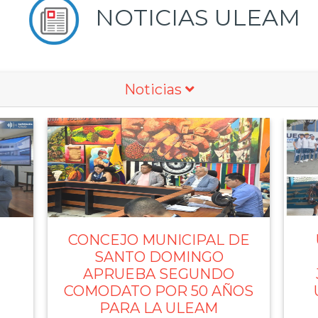
NOTICIAS ULEAM
Noticias
DE
ULEAM CONQUISTA 17
B
MEDALLAS EN LOS
F
JUEGOS NACIONALES
OS
UNIVERSITARIOS 2026