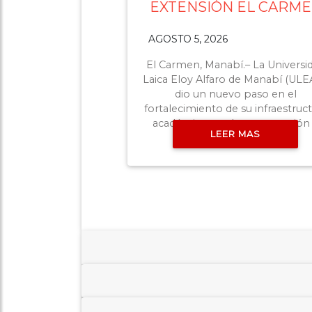
AGOSTO 4, 2026
La Universidad Laica Eloy Alfaro
Manabí (ULEAM) continúa
consolidando su crecimiento e
Santo Domingo. En sesión de
Concejo Municipal, con 11 votos
favor, se apr
LEER MAS