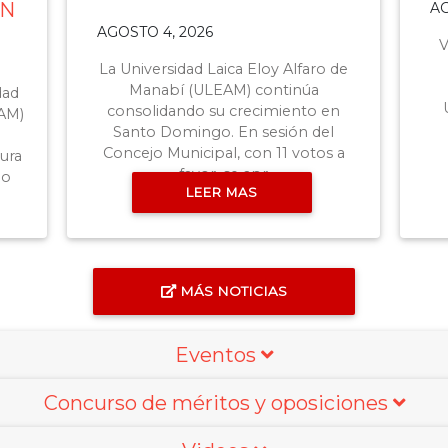
AGOSTO 4, 2026
AG
V Juegos Deportivos Nacionales
Universitarios e Institutos de
co
 de
Educación Superior 2026 La
25 
Universidad Laica Eloy Alfaro de
y 
n
Manabí (ULEAM) cumplió una
l
destacada particip
 a
LEER MAS
MÁS NOTICIAS
Eventos
Concurso de méritos y oposiciones